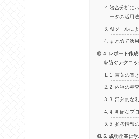
競合分析に
ータの活用
AIツールに
まとめて活
4. レポート作
を防ぐテクニッ
1. 言葉の置
2. 内容の精
3. 部分的
4. 明確な
5. 参考情報
5. 成功企業に