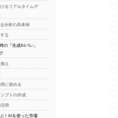
おけるリアルタイムデ
法
よる分析の具体例
用する
成時の「生成AIバレ」
ク
き換え
査
な利用に留める
プロンプトの作成
の活用
学ぶ！AIを使った市場