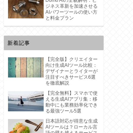
Domo AIの全貌解明：ビ
ジネス革新を加速させる
AIパワーツールの使い方
と料金プラン
新着記事
【完全版】クリエイター
向け生成AIツール比較：
デザイナーとライターが
注目すべきサービス6選
を徹底解説
【完全無料】スマホで使
える生成AIアプリ集：移
動中にも業務効率化でき
る最強ツール5選
日本語対応が得意な生成
AIツールは？ローカル言
語の壁を越えるサービス