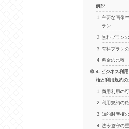
解説
主要な画像生
ラン
無料プラン
有料プラン
料金の比較
4. ビジネス利
権と利用規約の
商用利用の
利用規約の
知的財産権
法令遵守の