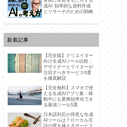
実務に革命をもたらす生
成AI: 効率的な資料作成
とリサーチのための戦略
新着記事
【完全版】クリエイター
向け生成AIツール比較：
デザイナーとライターが
注目すべきサービス6選
を徹底解説
【完全無料】スマホで使
える生成AIアプリ集：移
動中にも業務効率化でき
る最強ツール5選
日本語対応が得意な生成
AIツールは？ローカル言
語の壁を越えるサービス