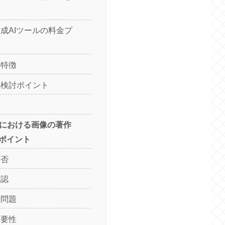
成AIツールの料金プ
の特徴
の検討ポイント
用における画像の著作
ポイント
可否
確認
の問題
重要性