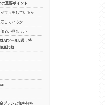
つの重要ポイント
機能がマッチしているか
に対応しているか
利用価値が見合うか
生成AIツール5選：特
徹底比較
ion
料金プランと無料枠を