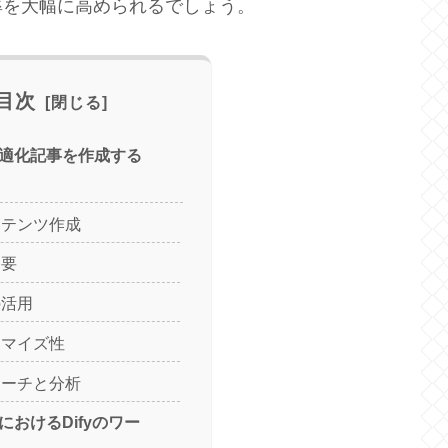
率を大幅に高められるでしょう。
目次
EO最適化記事を作成する
ンテンツ作成
不要
の活用
タマイズ性
サーチと分析
成におけるDifyのワー