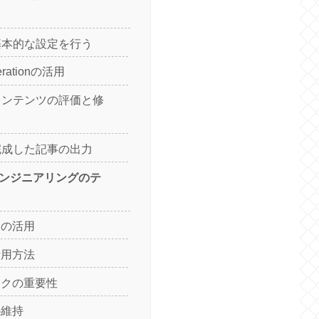
 基本的な設定を行う
erationの活用
 コンテンツの評価と修
 完成した記事の出力
エンジニアリングのテ
マの活用
活用方法
ックの重要性
の維持