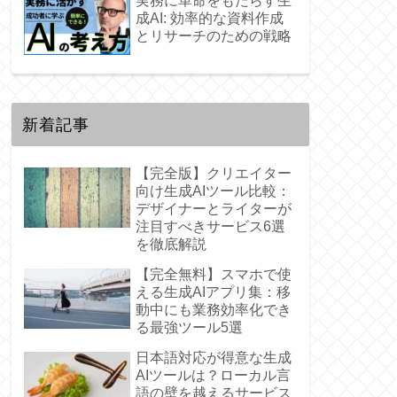
実務に革命をもたらす生
成AI: 効率的な資料作成
とリサーチのための戦略
新着記事
【完全版】クリエイター
向け生成AIツール比較：
デザイナーとライターが
注目すべきサービス6選
を徹底解説
【完全無料】スマホで使
える生成AIアプリ集：移
動中にも業務効率化でき
る最強ツール5選
日本語対応が得意な生成
AIツールは？ローカル言
語の壁を越えるサービス