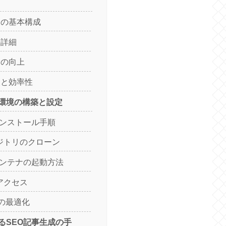
ーの基本構成
の詳細
験の向上
点と効率性
カル環境の構築と設定
erインストール手順
リポジトリのクローン
erコンテナの起動方法
へのアクセス
定の最適化
onによるSEO記事生成の手