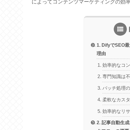
によってコンテンツマーケティングの効
1. DifyでS
理由
効率的なコ
専門知識は
バッチ処理
柔軟なカス
効率的なリ
2. 記事自動生