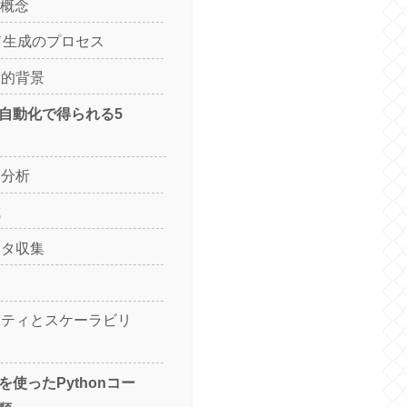
本概念
ード生成のプロセス
術的背景
の自動化で得られる5
タ分析
減
ータ収集
リティとスケーラビリ
Iを使ったPythonコー