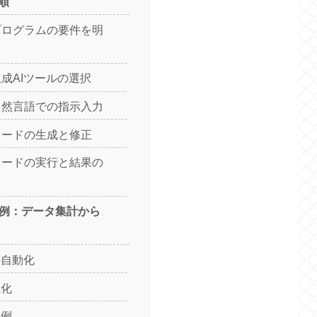
順
 プログラムの要件を明
生成AIツールの選択
 自然言語での指示入力
 コードの生成と修正
 コードの実行と結果の
用例：データ集計から
の自動化
視化
事例