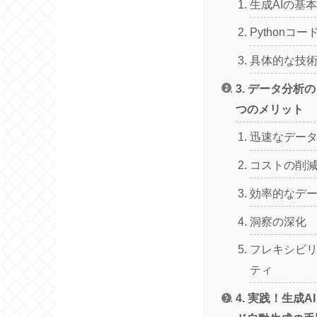
生成AIの基
Pythonコ
具体的な技
3. データ分析
つのメリット
迅速なデー
コストの削
効率的なデ
洞察の深化
フレキシビ
ティ
4. 実践！生成A