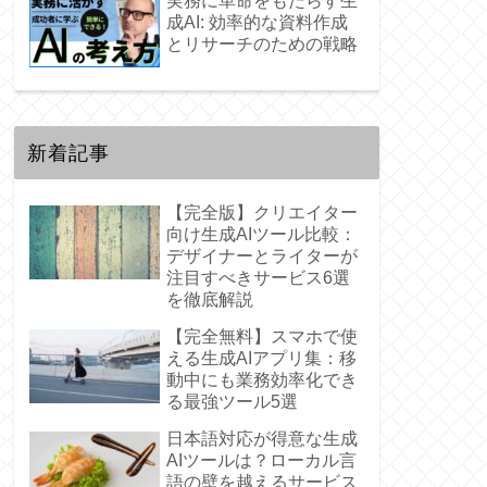
実務に革命をもたらす生
成AI: 効率的な資料作成
とリサーチのための戦略
新着記事
【完全版】クリエイター
向け生成AIツール比較：
デザイナーとライターが
注目すべきサービス6選
を徹底解説
【完全無料】スマホで使
える生成AIアプリ集：移
動中にも業務効率化でき
る最強ツール5選
日本語対応が得意な生成
AIツールは？ローカル言
語の壁を越えるサービス