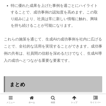
特に優れた成果を上げた事例を週ごとにハイライト
することで、成功事例の認知度を高めます。この取
り組みにより、社員は常に新しい情報に触れ、興味
を持ち続けることが可能になります。
これらの施策を通じて、生成AIの成功事例を社内に広げる
ことで、全社的な活用を実現することができます。成功事
例の共有は、社員間の信頼を深めるだけでなく、生成AI導
入の成功へとつながる重要な要素です。
まとめ
メニュー
ホーム
検索
トップ
サイドバー
生成AIの社内普及を進める上で、現場の理解不足、スキル