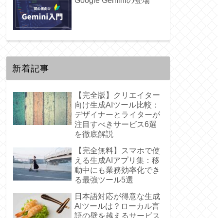
Google Geminiの登場
新着記事
【完全版】クリエイター
向け生成AIツール比較：
デザイナーとライターが
注目すべきサービス6選
を徹底解説
【完全無料】スマホで使
える生成AIアプリ集：移
動中にも業務効率化でき
る最強ツール5選
日本語対応が得意な生成
AIツールは？ローカル言
語の壁を越えるサービス