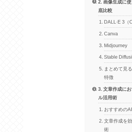
2. 画像生成に
底比較
DALL·E 3（
Canva
Midjourney
Stable Diffus
まとめて見る
特徴
3. 文章作成に
ル活用術
おすすめのA
文章作成を
術