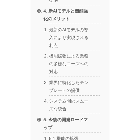
提供
4. 新AIモデルと機能強
化のメリット
最新のAIモデルの導
入により実現される
利点
機能拡張による業務
の多様なニーズへの
対応
業界に特化したテン
プレートの提供
システム間のスムー
ズな統合
5. 今後の開発ロードマ
ップ
5.1 機能の拡張