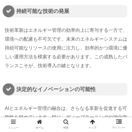
持続可能な技術の発展
技術革新はエネルギー管理の効率向上に寄与する一方で、
環境への配慮も不可欠です。未来のエネルギーシステムは
持続可能なリソースの使用に注力し、効率的かつ環境に優
しい運用方法を模索する必要があります。この成熟したバ
ランスこそが、技術導入の鍵となります。
決定的なイノベーションの可能性
AIとエネルギー管理の融合は、さらなる革新を促進する可
能性を秘めています。特に、ディープラーニングや強化学
習は需要予測や供給最適化において新しい手法として注目
メニュー
ホーム
検索
トップ
サイドバー