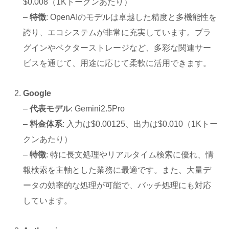
$0.008（1Kトークンあたり）
–
特徴
: OpenAIのモデルは卓越した精度と多機能性を
誇り、エコシステムが非常に充実しています。プラ
グインやベクターストレージなど、多彩な関連サー
ビスを通じて、用途に応じて柔軟に活用できます。
Google
–
代表モデル
: Gemini2.5Pro
–
料金体系
: 入力は$0.00125、出力は$0.010（1Kトー
クンあたり）
–
特徴
: 特に長文処理やリアルタイム検索に優れ、情
報検索を主軸とした業務に最適です。また、大量デ
ータの効率的な処理が可能で、バッチ処理にも対応
しています。