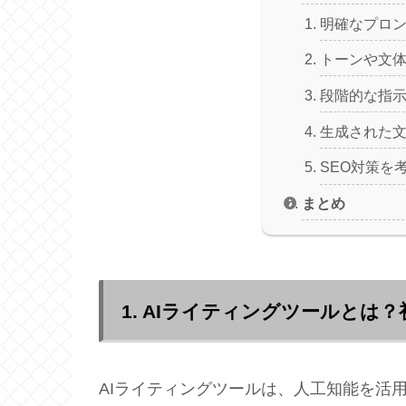
明確なプロ
トーンや文
段階的な指
生成された
SEO対策を
まとめ
1. AIライティングツールとは
AIライティングツールは、人工知能を活