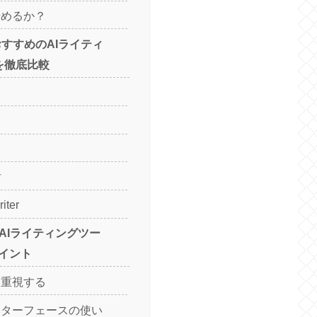
始めるか？
！おすすめのAIライティ
を徹底比較
君
iter
！AIライティングツー
イント
を重視する
ンターフェースの使い