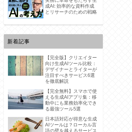
実務に革命をもたらす生
成AI: 効率的な資料作成
とリサーチのための戦略
新着記事
【完全版】クリエイター
向け生成AIツール比較：
デザイナーとライターが
注目すべきサービス6選
を徹底解説
【完全無料】スマホで使
える生成AIアプリ集：移
動中にも業務効率化でき
る最強ツール5選
日本語対応が得意な生成
AIツールは？ローカル言
語の壁を越えるサービス