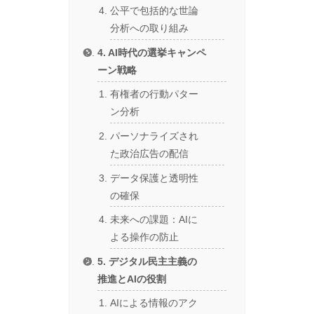
公平で包括的な世論
分析への取り組み
4. AI時代の選挙キャンペ
ーン戦略
有権者の行動パター
ン分析
パーソナライズされ
た政治広告の配信
データ保護と透明性
の確保
未来への課題：AIに
よる操作の防止
5. デジタル民主主義の
推進とAIの役割
AIによる情報のアク