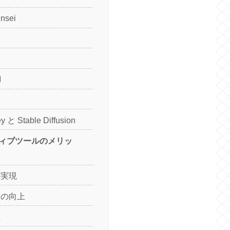
nsei
I
ey と Stable Diffusion
イティブツールのメリッ
の実現
ドの向上
上