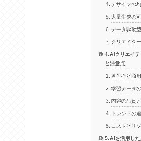
デザインの
大量生成の
データ駆動
クリエイタ
4. AIクリエ
と注意点
著作権と商
学習データ
内容の品質
トレンドの
コストとリ
5. AIを活用