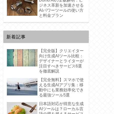
Domo AIの全貌解明：ビ
ジネス革新を加速させる
AIパワーツールの使い方
と料金プラン
新着記事
【完全版】クリエイター
向け生成AIツール比較：
デザイナーとライターが
注目すべきサービス6選
を徹底解説
【完全無料】スマホで使
える生成AIアプリ集：移
動中にも業務効率化でき
る最強ツール5選
日本語対応が得意な生成
AIツールは？ローカル言
語の壁を越えるサービス