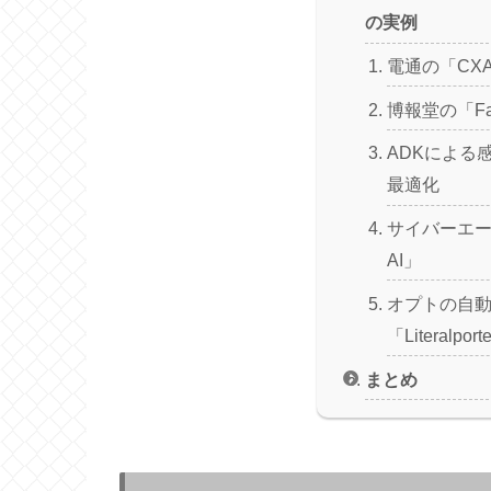
の実例
電通の「CX
博報堂の「Face
ADKによる
最適化
サイバーエ
AI」
オプトの自
「Literalport
まとめ