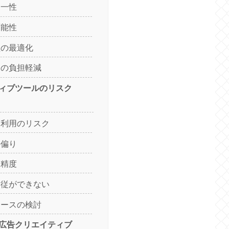
均一性
可能性
型の最適化
ーの負担軽減
イティブツールのリスク
用利用のリスク
の偏り
と精度
追従ができない
ソースの検討
した広告クリエイティブ