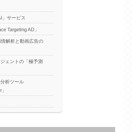
AI」サービス
 Targeting AD」
感情解析と動画広告の
ージェントの「極予測
動分析ツール
er」