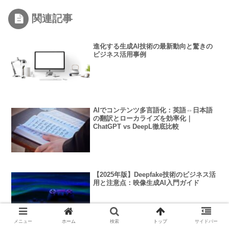
関連記事
進化する生成AI技術の最新動向と驚きの
ビジネス活用事例
AIでコンテンツ多言語化：英語⇔日本語
の翻訳とローカライズを効率化｜
ChatGPT vs DeepL徹底比較
【2025年版】Deepfake技術のビジネス活
用と注意点：映像生成AI入門ガイド
メニュー
ホーム
検索
トップ
サイドバー