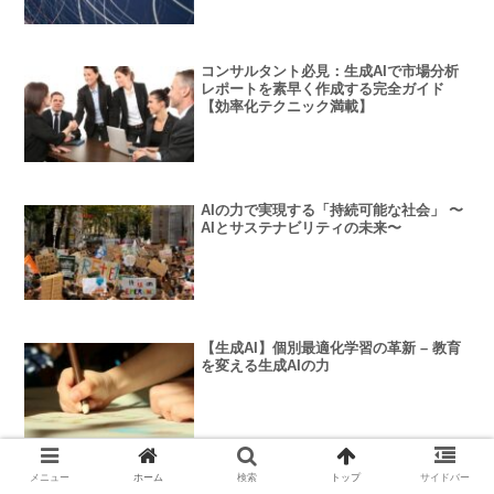
コンサルタント必見：生成AIで市場分析
レポートを素早く作成する完全ガイド
【効率化テクニック満載】
AIの力で実現する「持続可能な社会」 〜
AIとサステナビリティの未来〜
【生成AI】個別最適化学習の革新 – 教育
を変える生成AIの力
メニュー
ホーム
検索
トップ
サイドバー
クリエイター向け生成AIツール比較：デ