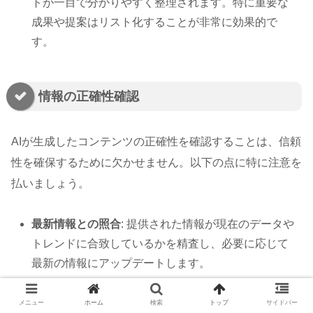
トが一目で分かりやすく整理されます。特に重要な
成果や提案はリスト化することが非常に効果的で
す。
情報の正確性確認
AIが生成したコンテンツの正確性を確認することは、信頼
性を確保するために欠かせません。以下の点に特に注意を
払いましょう。
最新情報との照合
: 提供された情報が現在のデータや
トレンドに合致しているかを精査し、必要に応じて
最新の情報にアップデートします。
信頼できる情報源の参照
: AIが作成した内容の信憑性
を保つために、専門的な文献や資料を参考にし、事
メニュー
ホーム
検索
トップ
サイドバー