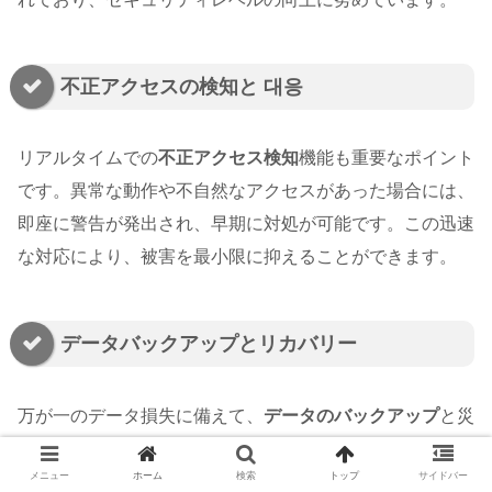
不正アクセスの検知と 대응
リアルタイムでの
不正アクセス検知
機能も重要なポイント
です。異常な動作や不自然なアクセスがあった場合には、
即座に警告が発出され、早期に対処が可能です。この迅速
な対応により、被害を最小限に抑えることができます。
データバックアップとリカバリー
万が一のデータ損失に備えて、
データのバックアップ
と災
害復旧計画がしっかりと構築されています。定期的にバッ
メニュー
ホーム
検索
トップ
サイドバー
クアップを取得し、災害発生時には速やかにデータを復元