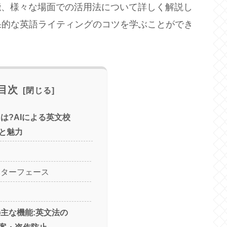
や機能、様々な場面での活用法について詳しく解説し
果的な英語ライティングのコツを学ぶことができ
目次
lyとは?AIによる英文校
と魅力
ンターフェース
lyの主な機能:英文法の
案・盗作防止