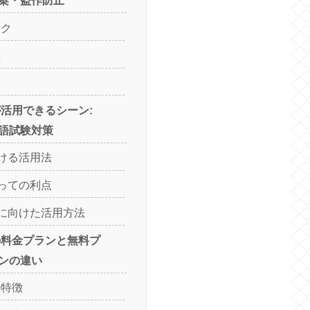
ック
上
lyが活用できるシーン:
語試験対策
おける活用法
とっての利点
試験に向けた活用方法
rlyの料金プランと無料プ
ンの違い
の特徴