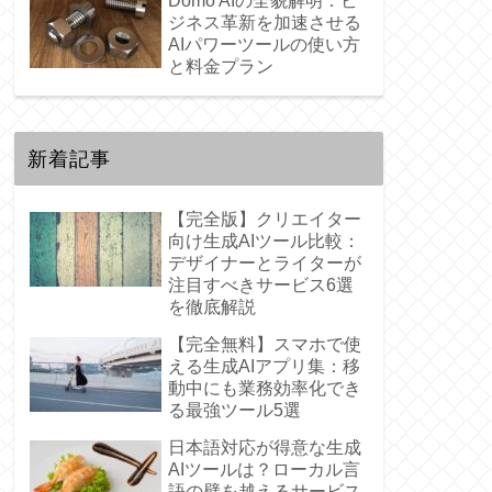
Domo AIの全貌解明：ビ
ジネス革新を加速させる
AIパワーツールの使い方
と料金プラン
新着記事
【完全版】クリエイター
向け生成AIツール比較：
デザイナーとライターが
注目すべきサービス6選
を徹底解説
【完全無料】スマホで使
える生成AIアプリ集：移
動中にも業務効率化でき
る最強ツール5選
日本語対応が得意な生成
AIツールは？ローカル言
語の壁を越えるサービス