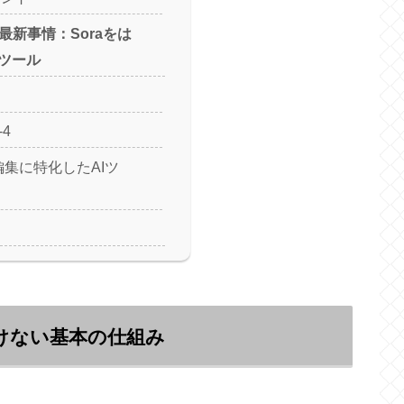
の最新事情：Soraをは
ツール
-4
編集に特化したAIツ
聞けない基本の仕組み