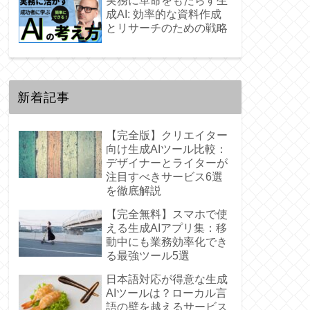
実務に革命をもたらす生
成AI: 効率的な資料作成
とリサーチのための戦略
新着記事
【完全版】クリエイター
向け生成AIツール比較：
デザイナーとライターが
注目すべきサービス6選
を徹底解説
【完全無料】スマホで使
える生成AIアプリ集：移
動中にも業務効率化でき
る最強ツール5選
日本語対応が得意な生成
AIツールは？ローカル言
語の壁を越えるサービス