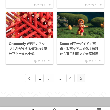
2024.11.02
2024.11.02
Grammarlyで英語力アッ
Domo AI完全ガイド：画
プ！AIが支える最強の文章
像・動画をアニメ化！無料
校正ツールの全貌
から商用利用まで徹底解説
2024.11.01
2024.11.01
1
…
3
4
5